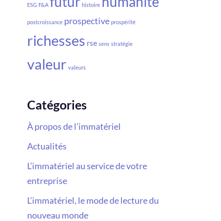
futur
humanité
ESG
F&A
histoire
prospective
postcroissance
prospérité
richesses
rse
sens
stratégie
valeur
valeurs
Catégories
À propos de l’immatériel
Actualités
L’immatériel au service de votre
entreprise
L’immatériel, le mode de lecture du
nouveau monde