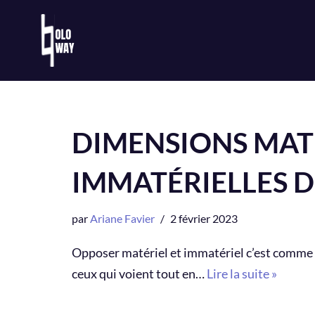
Aller
au
contenu
DIMENSIONS MATÉ
IMMATÉRIELLES 
par
Ariane Favier
2 février 2023
Opposer matériel et immatériel c’est comme op
ceux qui voient tout en…
Lire la suite »