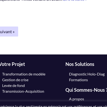
uivant »
Votre Projet
Nos Solutions
Transformation de modèle
Diagnostic Holo-Diag
Gestion de crise
Formations
Levée de fond
Qui Sommes-Nous 
Transmission-Acquisition
A propos
Pourquoi l’immatériel ?
expérience la plus pertinente en mémorisant vos préférences et vos vi