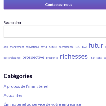
Contactez-nous
Rechercher
futur
adn
changement
convictions
covid
culture
décroissance
ESG
F&A
richesses
prospective
rse
postcroissance
prospérité
sens
st
Catégories
À propos de l’immatériel
Actualités
L’immatériel au service de votre entreprise