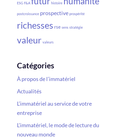
futur
humanité
ESG
F&A
histoire
prospective
postcroissance
prospérité
richesses
rse
sens
stratégie
valeur
valeurs
Catégories
À propos de l’immatériel
Actualités
L’immatériel au service de votre
entreprise
L’immatériel, le mode de lecture du
nouveau monde