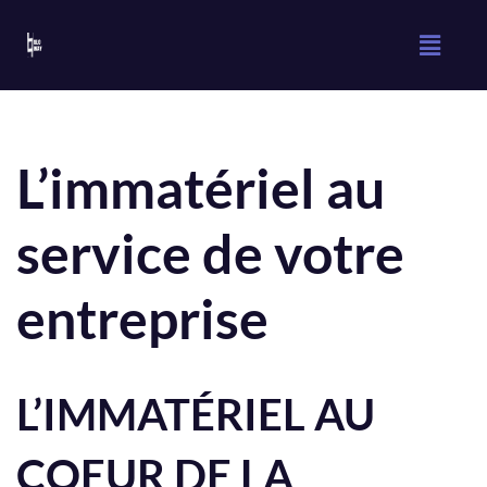
Aller
au
contenu
L’immatériel au
service de votre
entreprise
L’IMMATÉRIEL AU
COEUR DE LA