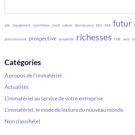
futur
adn
changement
convictions
covid
culture
décroissance
ESG
F&A
richesses
prospective
rse
postcroissance
prospérité
sens
st
Catégories
À propos de l’immatériel
Actualités
L’immatériel au service de votre entreprise
L’immatériel, le mode de lecture du nouveau monde
Non classifié(e)