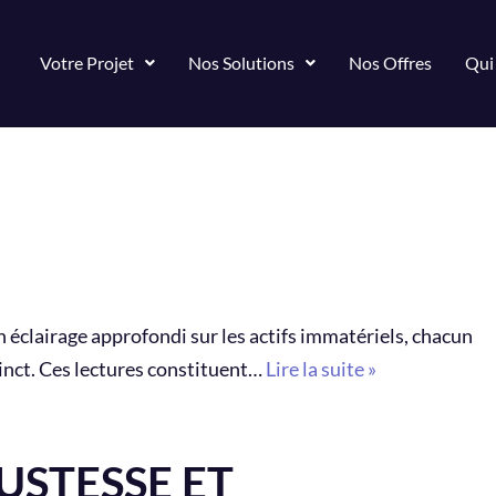
Votre Projet
Nos Solutions
Nos Offres
Qui
 éclairage approfondi sur les actifs immatériels, chacun
tinct. Ces lectures constituent…
Lire la suite »
USTESSE ET