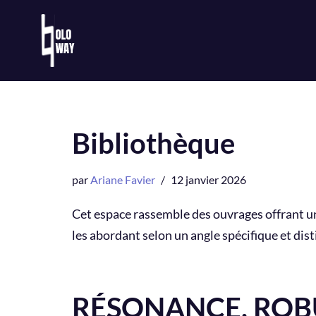
Aller
au
contenu
Bibliothèque
par
Ariane Favier
12 janvier 2026
Cet espace rassemble des ouvrages offrant un
les abordant selon un angle spécifique et dis
RÉSONANCE, ROB