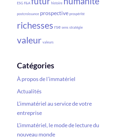
futur
humanité
ESG
F&A
histoire
prospective
postcroissance
prospérité
richesses
rse
sens
stratégie
valeur
valeurs
Catégories
À propos de l’immatériel
Actualités
L’immatériel au service de votre
entreprise
L’immatériel, le mode de lecture du
nouveau monde